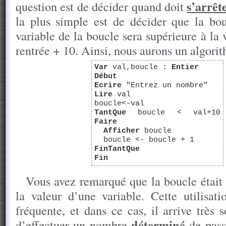
s’arrêt
question est de décider quand doit
la plus simple est de décider que la bou
variable de la boucle sera supérieure à la v
rentrée + 10. Ainsi, nous aurons un algorit
Var
val,boucle
:
Entier
Début
Ecrire
"Entrez un nombre"
Lire
val
boucle<-val
TantQue
boucle < val+10
Faire
Afficher
boucle
boucle <- boucle + 1
FinTantQue
Fin
Vous avez remarqué que la boucle était 
la valeur d’une variable. Cette utilisati
fréquente, et dans ce cas, il arrive très 
déterminé
d’effectuer un nombre
de passa