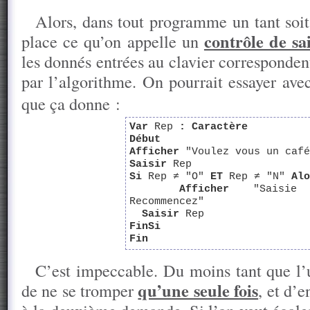
Alors, dans tout programme un tant soit
contrôle de sai
place ce qu’on appelle un
les donnés entrées au clavier corresponden
par l’algorithme. On pourrait essayer av
que ça donne :
Var
Rep
: Caractère
Début
Afficher
"Voulez vous un café
Saisir
Rep
Si
Rep ≠ "O"
ET
Rep ≠ "N"
Alo
Afficher
"Saisie e
Recommencez"
Saisir
Rep
FinSi
Fin
C’est impeccable. Du moins tant que l’u
qu’une seule fois
de ne se tromper
, et d’e