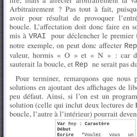
Arbitrairement ? Pas tout à fait, puisque
avoir pour résultat de provoquer l’ent
boucle. L’affectation doit donc faire en s
mis à
pour déclencher le premier 
VRAI
notre exemple, on peut donc affecter
Re
valeur, hormis « O » et « N » : car da
sauterait la boucle, et
ne serait pas du
Rep
Pour terminer, remarquons que nous p
solutions en ajoutant des affichages de li
peu défaut. Ainsi, si l’on est un progra
solution (celle qui inclut deux lectures de
boucle, l’autre à l’intérieur) pourrait deven
Var
Rep
:
Caractère
Début
Ecrire
"Voulez vous un