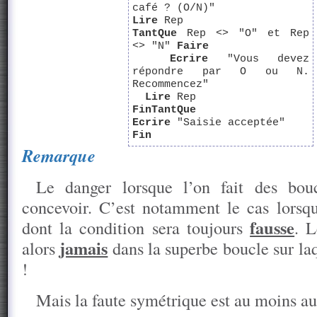
café ? (O/N)"
Lire
Rep
TantQue
Rep <> "O" et Rep
<> "N"
Faire
Ecrire
"Vous devez
répondre par O ou N.
Recommencez"
Lire
Rep
FinTantQue
Ecrire
"Saisie acceptée"
Fin
Remarque
Le danger lorsque l’on fait des bou
concevoir. C’est notamment le cas lorsq
fausse
dont la condition sera toujours
. 
jamais
alors
dans la superbe boucle sur laq
!
Mais la faute symétrique est au moins au