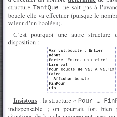
structure
ne sait pas à l’ava
TantQue
boucle elle va effectuer (puisque le nomb
valeur d’un booléen).
C’est pourquoi une autre structure 
disposition :
Var
val,boucle
:
Entier
Début
Ecrire
"Entrez un nombre"
Lire
val
Pour
boucle
de
val
à
val+10
Faire
Afficher
boucle
FinPour
Fin
Insistons
: la structure «
Pour … Fin
indispensable ; on pourrait fort bien
situations de boucle uniquement avec un