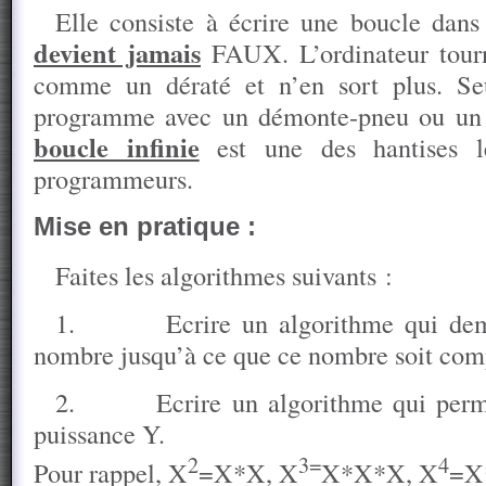
Elle consiste à écrire une boucle dans
devient jamais
FAUX. L’ordinateur tourn
comme un dératé et n’en sort plus. Seul
programme avec un démonte-pneu ou un 
boucle infinie
est une des hantises l
programmeurs.
Mise en pratique :
Faites les algorithmes suivants :
1.
Ecrire un algorithme qui dem
nombre jusqu’à ce que ce nombre soit compr
2.
Ecrire un algorithme qui perm
puissance Y.
2
3=
4
Pour rappel, X
=X*X, X
X*X*X, X
=X