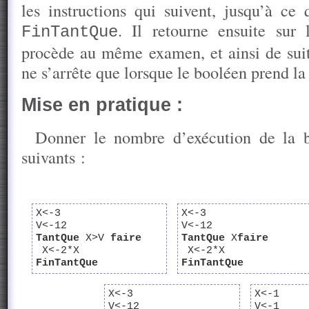
les instructions qui suivent, jusqu’à ce 
. Il retourne ensuite sur
FinTantQue
procède au même examen, et ainsi de sui
ne s’arrête que lorsque le booléen prend la
Mise en pratique :
Donner le nombre d’exécution de la 
suivants :
X<-3
X<-3
V<-12
V<-12
TantQue
X>V
faire
TantQue
X
faire
X<-2*X
X<-2*X
FinTantQue
FinTantQue
X<-3
X<-1
V<-12
V<-1