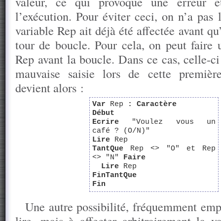
valeur, ce qui provoque une erreur e
l’exécution. Pour éviter ceci, on n’a pas 
variable Rep ait déjà été affectée avant q
tour de boucle. Pour cela, on peut faire 
Rep avant la boucle. Dans ce cas, celle-ci
mauvaise saisie lors de cette première
devient alors :
Var
Rep
:
Caractère
Début
Ecrire
"Voulez vous un
café ? (O/N)"
Lire
Rep
TantQue
Rep <> "O" et Rep
<> "N"
Faire
Lire
Rep
FinTantQue
Fin
Une autre possibilité, fréquemment empl
lire, mais à affecter arbitrairement la v