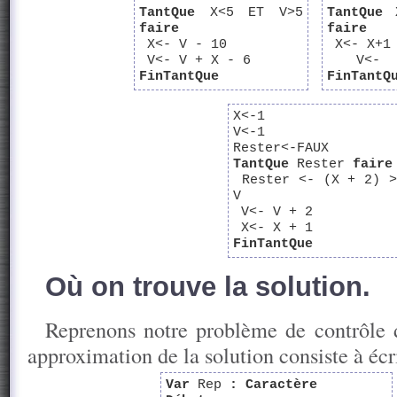
TantQue
X<5 ET V>5
TantQue
X
faire
faire
X<- V - 10
X<- X+1
V<- V + X - 6
V<-
FinTantQue
FinTantQ
X<-1
V<-1
Rester<-FAUX
TantQue
Rester
faire
Rester <- (X + 2) >
V
V<- V + 2
X<- X + 1
FinTantQue
Où on trouve la solution.
Reprenons notre problème de contrôle 
approximation de la solution consiste à écr
Var
Rep
:
Caractère