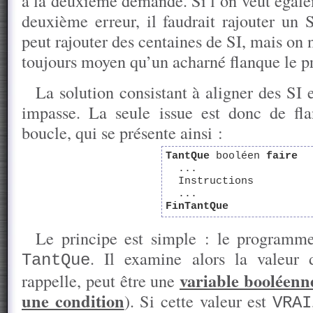
à la deuxième demande. Si l’on veut égale
deuxième erreur, il faudrait rajouter un S
peut rajouter des centaines de SI, mais on n
toujours moyen qu’un acharné flanque le p
La solution consistant à aligner des SI 
impasse. La seule issue est donc de fla
boucle, qui se présente ainsi :
TantQue
booléen
faire
...
Instructions
...
FinTantQue
Le principe est simple : le programme
. Il examine alors la valeur 
TantQue
variable booléenn
rappelle, peut être une
une condition
). Si cette valeur est
VRAI