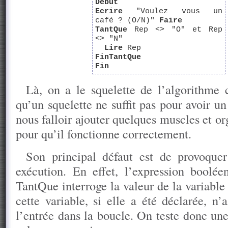
Début
Ecrire
"Voulez vous un
café ? (O/N)"
Faire
TantQue
Rep <> "O" et Rep
<> "N"
Lire
Rep
FinTantQue
Fin
Là, on a le squelette de l’algorithme
qu’un squelette ne suffit pas pour avoir un 
nous falloir ajouter quelques muscles et o
pour qu’il fonctionne correctement.
Son principal défaut est de provoqu
exécution. En effet, l’expression boolée
TantQue interroge la valeur de la variabl
cette variable, si elle a été déclarée, n
l’entrée dans la boucle. On teste donc une