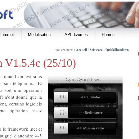
Internet
Modélisation
API diverses
Humour
Accueil
Software
QuickShutdown
You are here: /
/
/
 V1.5.4c (25/10)
nt quand on est sous
r son téléphone... Et
a soit une opération
ft n'ont donné que la
ent, certains logiciels
te opération assez
r le framework .net et
atigué d'attendre 4-5