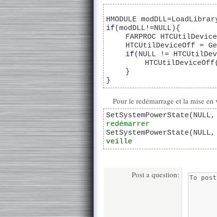
HMODULE modDLL=LoadLibrar
if
(modDLL!=NULL){
FARPROC HTCUtilDevice
HTCUtilDeviceOff = Ge
if
(NULL != HTCUtilDev
HTCUtilDeviceOff
}
}
Pour le redémarrage et la mise en 
SetSystemPowerState(NULL,
redémarrer
SetSystemPowerState(NULL,
veille
Post a question: