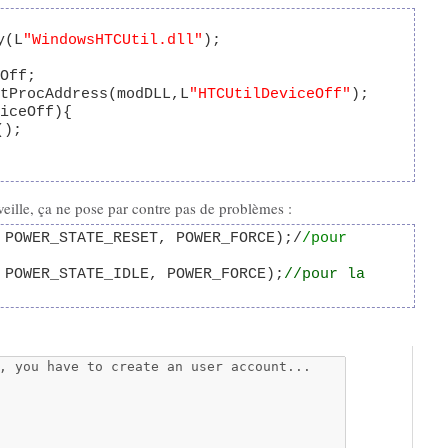
y(L
"WindowsHTCUtil.dll"
);
Off;
tProcAddress(modDLL,L
"HTCUtilDeviceOff"
);
iceOff){
();
veille, ça ne pose par contre pas de problèmes :
 POWER_STATE_RESET, POWER_FORCE);/
/pour
 POWER_STATE_IDLE, POWER_FORCE);
//pour la