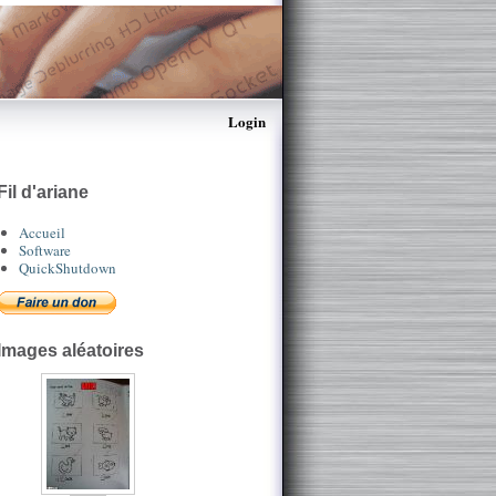
Login
Fil d'ariane
Accueil
Software
QuickShutdown
Images aléatoires