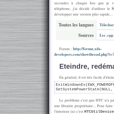
secondes à chaque fois que je vo
S
téléphone, j'ai décidé d'utiliser le
développer une version plus rapide...
Toutes les langues
Télécha
Sources
Les .cpp 
http://forum.xda-
Forum :
developers.com/showthread.php?t=
Eteindre, redéma
En général, il est très facile d'é
ExitWindowsEx(EWX_POWERO
SetSystemPowerState(NULL,
Le problème c'est que HTC n'a pas 
une librairie propriétaire... Pour fair
l'interieur (ici c'est
HTCUtilDevice