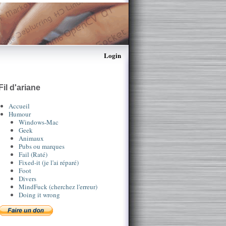
Login
Fil d'ariane
Accueil
Humour
Windows-Mac
Geek
Animaux
Pubs ou marques
Fail (Raté)
Fixed-it (je l'ai réparé)
Foot
Divers
MindFuck (cherchez l'erreur)
Doing it wrong