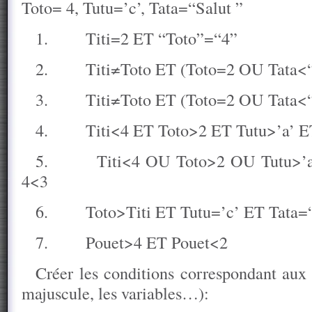
Toto= 4, Tutu=’c’, Tata=“Salut ”
1.
Titi=2 ET “Toto”=“4”
2.
Titi≠Toto ET (Toto=2 OU Tata<
3.
Titi≠Toto ET (Toto=2 OU Tata<
4.
Titi<4 ET Toto>2 ET Tutu>’a’ 
5.
Titi<4 OU Toto>2 OU Tutu>’
4<3
6.
Toto>Titi ET Tutu=’c’ ET Tata=
7.
Pouet>4 ET Pouet<2
Créer les conditions correspondant aux 
majuscule, les variables…):