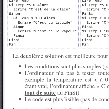
Lire
Temp
Lire
Temp
Si
Temp =< 0
Alors
Si
Temp =< 
Ecrire "
C
’
est de la glace
"
Ecrire
"
C
’
Sinon
FinSi
Si
Temp
<
100
Alors
Si
Temp > 0
Ecrire "
C
’
est du liquide
"
Ecrire
"C
’
Sinon
Finsi
Ecrire "
C
’
est de la vapeur
"
Si
Temp > 1
Finsi
Ecrire
"C
’
Finsi
Finsi
Fin
Fin
La deuxième solution est meilleure pour 
Les conditions sont plus simples (p
L’ordinateur n’a pas à tester tout
exemple la température est < à 0
étant vrai, l’ordinateur affiche « C’
tout de suite
au FinSi).
Le code est plus lisible (pas de con