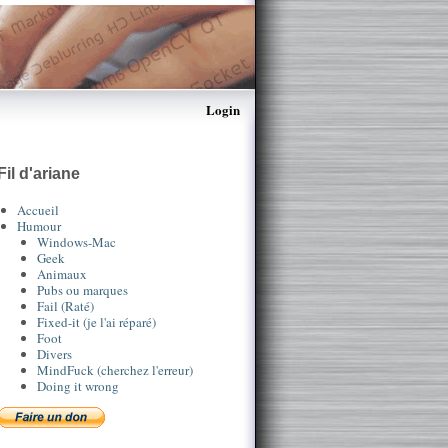
Login
Fil d'ariane
Accueil
Humour
Windows-Mac
Geek
Animaux
Pubs ou marques
Fail (Raté)
Fixed-it (je l'ai réparé)
Foot
Divers
MindFuck (cherchez l'erreur)
Doing it wrong