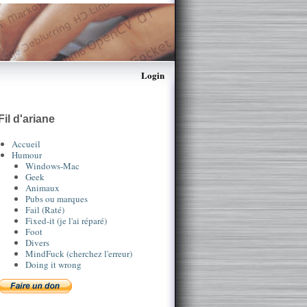
Login
Fil d'ariane
Accueil
Humour
Windows-Mac
Geek
Animaux
Pubs ou marques
Fail (Raté)
Fixed-it (je l'ai réparé)
Foot
Divers
MindFuck (cherchez l'erreur)
Doing it wrong