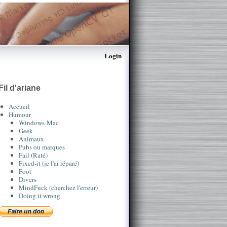
Login
Fil d'ariane
Accueil
Humour
Windows-Mac
Geek
Animaux
Pubs ou marques
Fail (Raté)
Fixed-it (je l'ai réparé)
Foot
Divers
MindFuck (cherchez l'erreur)
Doing it wrong