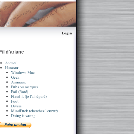
Login
Fil d'ariane
Accueil
Humour
Windows-Mac
Geek
Animaux
Pubs ou marques
Fail (Raté)
Fixed-it (je l'ai réparé)
Foot
Divers
MindFuck (cherchez l'erreur)
Doing it wrong